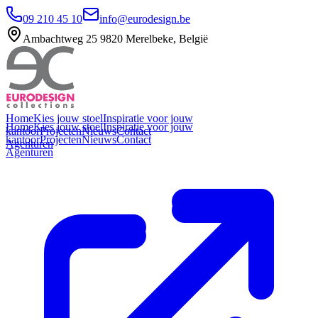
09 210 45 10
info@eurodesign.be
Ambachtweg 25 9820 Merelbeke, België
Home
Kies jouw stoel
Inspiratie voor jouw
Home
Kies jouw stoel
Inspiratie voor jouw
kantoor
Projecten
Nieuws
Contact
kantoor
Projecten
Nieuws
Contact
Agenturen
Agenturen