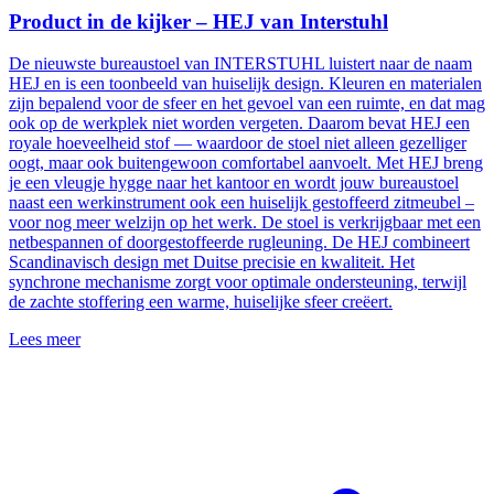
Product in de kijker – HEJ van Interstuhl
De nieuwste bureaustoel van INTERSTUHL luistert naar de naam
HEJ en is een toonbeeld van huiselijk design. Kleuren en materialen
zijn bepalend voor de sfeer en het gevoel van een ruimte, en dat mag
ook op de werkplek niet worden vergeten. Daarom bevat HEJ een
royale hoeveelheid stof — waardoor de stoel niet alleen gezelliger
oogt, maar ook buitengewoon comfortabel aanvoelt. Met HEJ breng
je een vleugje hygge naar het kantoor en wordt jouw bureaustoel
naast een werkinstrument ook een huiselijk gestoffeerd zitmeubel –
voor nog meer welzijn op het werk. De stoel is verkrijgbaar met een
netbespannen of doorgestoffeerde rugleuning. De HEJ combineert
Scandinavisch design met Duitse precisie en kwaliteit. Het
synchrone mechanisme zorgt voor optimale ondersteuning, terwijl
de zachte stoffering een warme, huiselijke sfeer creëert.
Lees meer