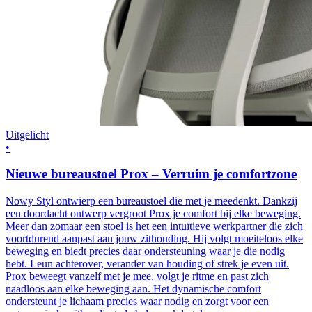
Uitgelicht
•
Nieuwe bureaustoel Prox – Verruim je comfortzone
Nowy Styl ontwierp een bureaustoel die met je meedenkt. Dankzij
een doordacht ontwerp vergroot Prox je comfort bij elke beweging.
Meer dan zomaar een stoel is het een intuïtieve werkpartner die zich
voortdurend aanpast aan jouw zithouding. Hij volgt moeiteloos elke
beweging en biedt precies daar ondersteuning waar je die nodig
hebt. Leun achterover, verander van houding of strek je even uit.
Prox beweegt vanzelf met je mee, volgt je ritme en past zich
naadloos aan elke beweging aan. Het dynamische comfort
ondersteunt je lichaam precies waar nodig en zorgt voor een