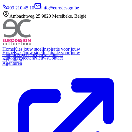
09 210 45 10
info@eurodesign.be
Ambachtweg 25 9820 Merelbeke, België
Home
Kies jouw stoel
Inspiratie voor jouw
Home
Kies jouw stoel
Inspiratie voor jouw
kantoor
Projecten
Nieuws
Contact
kantoor
Projecten
Nieuws
Contact
Agenturen
Agenturen