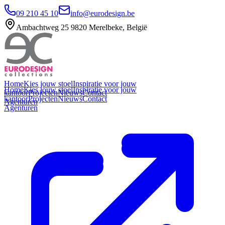
09 210 45 10
info@eurodesign.be
Ambachtweg 25 9820 Merelbeke, België
Home
Kies jouw stoel
Inspiratie voor jouw
Home
Kies jouw stoel
Inspiratie voor jouw
kantoor
Projecten
Nieuws
Contact
kantoor
Projecten
Nieuws
Contact
Agenturen
Agenturen