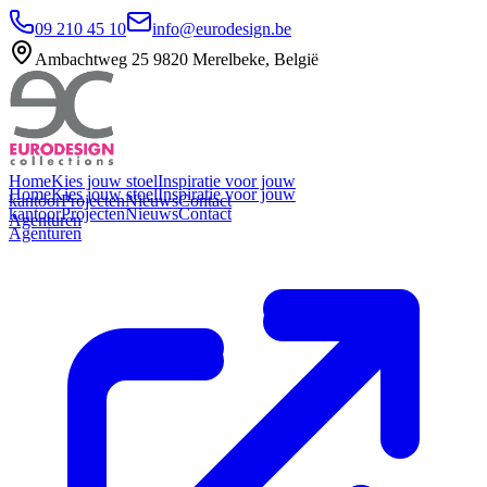
09 210 45 10
info@eurodesign.be
Ambachtweg 25 9820 Merelbeke, België
Home
Kies jouw stoel
Inspiratie voor jouw
Home
Kies jouw stoel
Inspiratie voor jouw
kantoor
Projecten
Nieuws
Contact
kantoor
Projecten
Nieuws
Contact
Agenturen
Agenturen