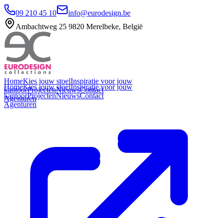
09 210 45 10
info@eurodesign.be
Ambachtweg 25 9820 Merelbeke, België
Home
Kies jouw stoel
Inspiratie voor jouw
Home
Kies jouw stoel
Inspiratie voor jouw
kantoor
Projecten
Nieuws
Contact
kantoor
Projecten
Nieuws
Contact
Agenturen
Agenturen